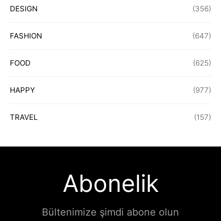
DESIGN
(356)
FASHION
(647)
FOOD
(625)
HAPPY
(977)
TRAVEL
(157)
Abonelik
Bültenimize şimdi abone olun