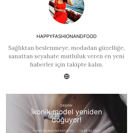
HAPPYFASHIONANDFOOD
Sağlıktan beslenmeye, modadan güzelliğe,
sanattan seyahate mutluluk veren en yeni
haberler için takipte kalın.
DESIGN
İkonik model yeniden
doğuyor!
HAPPYFASHIONANDFOOD
16 EKIM 2021