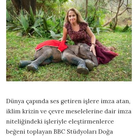
Dünya çapında ses getiren işlere imza atan,
iklim krizin ve çevre meselelerine dair imza
niteliğindeki işleriyle eleştirmenlerce
beğeni toplayan BBC Stüdyoları Doğa