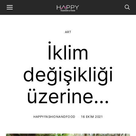
ART
İklim
değişikliği
üzerine…
HAPPYFASHIONANDFOOD
16 EKIM 2021