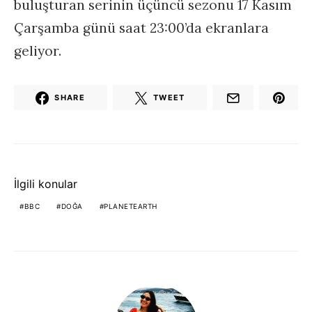
buluşturan serinin üçüncü sezonu 17 Kasım
Çarşamba günü saat 23:00’da ekranlara
geliyor.
SHARE
TWEET
İlgili konular
BBC
DOĞA
PLANETEARTH