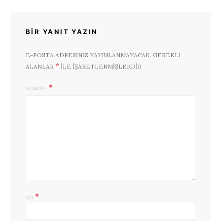
BIR YANIT YAZIN
E-POSTA ADRESINIZ YAYINLANMAYACAK.
GEREKLI
*
ALANLAR
ILE IŞARETLENMIŞLERDIR
YORUM
*
AD