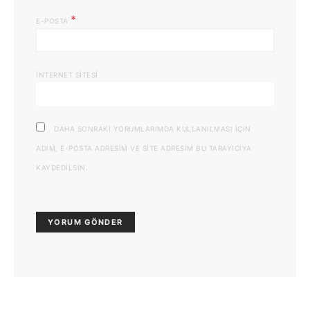
*
E-POSTA
İNTERNET SITESI
DAHA SONRAKI YORUMLARIMDA KULLANILMASI IÇIN
ADIM, E-POSTA ADRESIM VE SITE ADRESIM BU TARAYICIYA
KAYDEDILSIN.