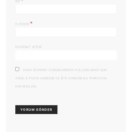
*
AD
*
E-POSTA
İNTERNET SITESI
DAHA SONRAKI YORUMLARIMDA KULLANILMASI IÇIN
ADIM, E-POSTA ADRESIM VE SITE ADRESIM BU TARAYICIYA
KAYDEDILSIN.