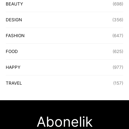
BEAUTY
(698)
DESIGN
(356)
FASHION
(647)
FOOD
(625)
HAPPY
(977)
TRAVEL
(157)
Abonelik