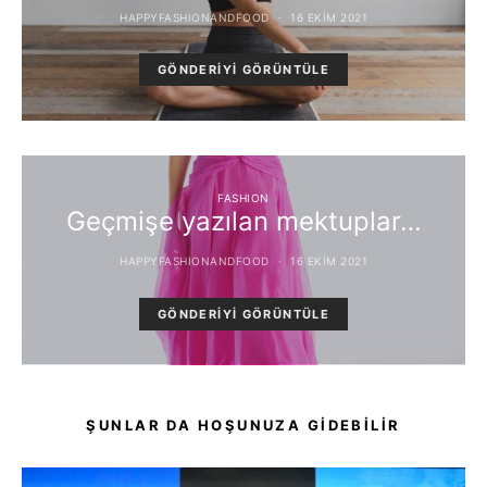
HAPPYFASHIONANDFOOD
16 EKIM 2021
GÖNDERIYI GÖRÜNTÜLE
FASHION
Geçmişe yazılan mektuplar…
HAPPYFASHIONANDFOOD
16 EKIM 2021
GÖNDERIYI GÖRÜNTÜLE
ŞUNLAR DA HOŞUNUZA GIDEBILIR