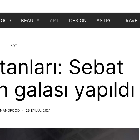
FOOD
BEAUTY
ART
DESIGN
ASTRO
TRAVEL
ART
ltanları: Sebat
n galası yapıldı
ONANDFOOD
26 EYLÜL 2021