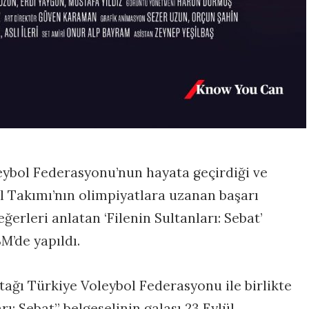
eybol Federasyonu’nun hayata geçirdiği ve
l Takımı’nın olimpiyatlara uzanan başarı
eğerleri anlatan ‘Filenin Sultanları: Sebat’
SM’de yapıldı.
tağı Türkiye Voleybol Federasyonu ile birlikte
rı: Sebat” belgeselinin galası 23 Eylül