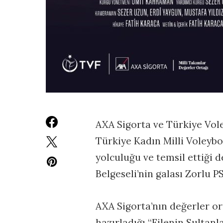
AXA Sigorta ve Türkiye Vol
Türkiye Kadın Milli Voleybo
yolculuğu ve temsil ettiği d
Belgeseli’nin galası Zorlu P
AXA Sigorta’nın değerler or
hazırladığı “Filenin Sultanla