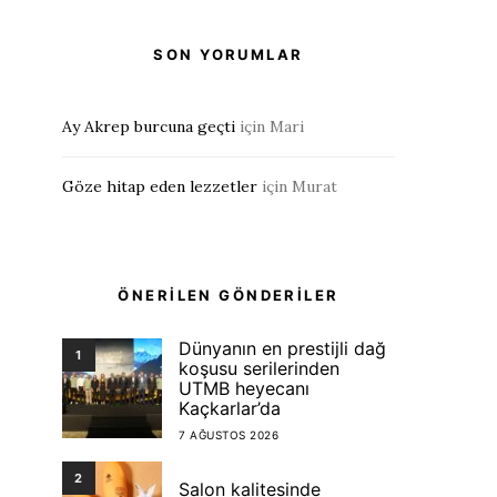
SON YORUMLAR
Ay Akrep burcuna geçti
için
Mari
Göze hitap eden lezzetler
için
Murat
ÖNERİLEN GÖNDERİLER
Dünyanın en prestijli dağ
1
koşusu serilerinden
UTMB heyecanı
Kaçkarlar’da
7 AĞUSTOS 2026
2
Salon kalitesinde