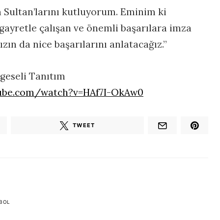
 Sultan’larını kutluyorum. Eminim ki
 gayretle çalışan ve önemli başarılara imza
zın da nice başarılarını anlatacağız.”
lgeseli Tanıtım
tube.com/watch?v=HAf7I-OkAw0
TWEET
BOL