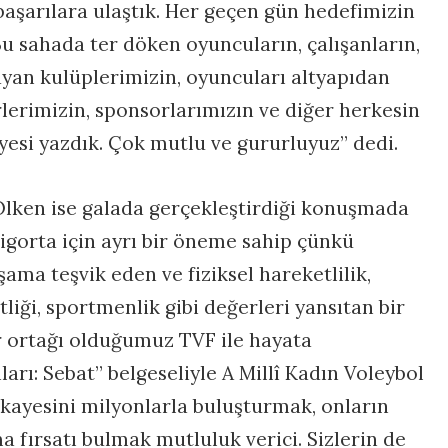
bu başarılara ulaştık. Her geçen gün hedefimizin
u sahada ter döken oyuncuların, çalışanların,
yan kulüplerimizin, oyuncuları altyapıdan
rlerimizin, sponsorlarımızın ve diğer herkesin
ayesi yazdık. Çok mutlu ve gururluyuz” dedi.
lken ise galada gerçekleştirdiği konuşmada
Sigorta için ayrı bir öneme sahip çünkü
aşama teşvik eden ve fiziksel hareketlilik,
tliği, sportmenlik gibi değerleri yansıtan bir
r ortağı olduğumuz TVF ile hayata
ları: Sebat” belgeseliyle A Millî Kadın Voleybol
kayesini milyonlarla buluşturmak, onların
a fırsatı bulmak mutluluk verici. Sizlerin de