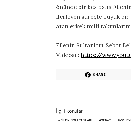
önünde bir kez daha Filenin
ilerleyen süreçte büyük bir
atan erkek millî takımlarımı
Filenin Sultanları: Sebat Be
Videosu:
https://www.you
SHARE
İlgili konular
FILENINSULTANLARI
SEBAT
VOLEY