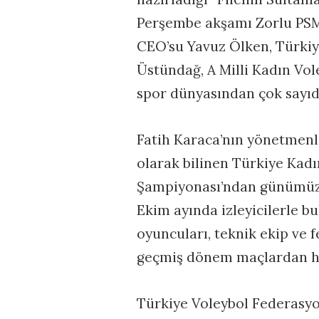
Perşembe akşamı Zorlu PSM’
CEO’su Yavuz Ölken, Türki
Üstündağ, A Milli Kadın Vol
spor dünyasından çok sayıda
Fatih Karaca’nın yönetmenliğ
olarak bilinen Türkiye Kadı
Şampiyonası’ndan günümüze
Ekim ayında izleyicilerle b
oyuncuları, teknik ekip ve f
geçmiş dönem maçlardan hey
Türkiye Voleybol Federasy