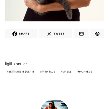
SHARE
TWEET
İlgili konular
BETINADEMIŞULAM
FAIRYTALE
MASAL
MONREVE