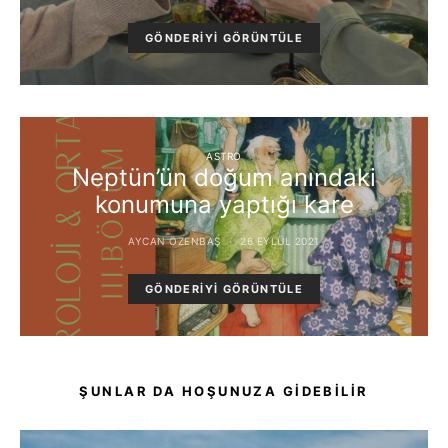
GÖNDERIYI GÖRÜNTÜLE
ASTRO
Neptün’ün doğum anındaki
konumuna yaptığı kare
AYCAN ÖZENBAŞ
26 EYLÜL 2021
GÖNDERIYI GÖRÜNTÜLE
ŞUNLAR DA HOŞUNUZA GIDEBILIR