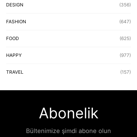
DESIGN
(356)
FASHION
(647)
FOOD
(625)
HAPPY
(977)
TRAVEL
(157)
Abonelik
Bültenimize şimdi abone olun