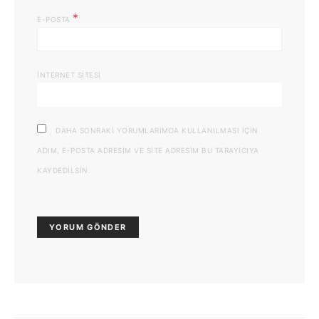
*
E-POSTA
İNTERNET SITESI
DAHA SONRAKI YORUMLARIMDA KULLANILMASI IÇIN
ADIM, E-POSTA ADRESIM VE SITE ADRESIM BU TARAYICIYA
KAYDEDILSIN.