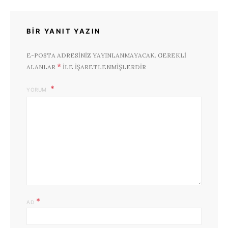
BIR YANIT YAZIN
E-POSTA ADRESINIZ YAYINLANMAYACAK.
GEREKLI
*
ALANLAR
ILE IŞARETLENMIŞLERDIR
YORUM
*
AD