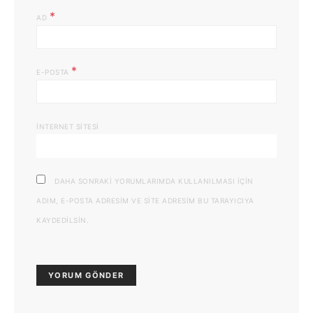
*
AD
*
E-POSTA
İNTERNET SITESI
DAHA SONRAKI YORUMLARIMDA KULLANILMASI IÇIN
ADIM, E-POSTA ADRESIM VE SITE ADRESIM BU TARAYICIYA
KAYDEDILSIN.