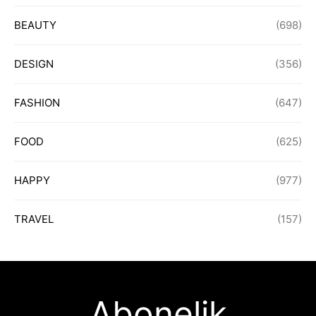
BEAUTY
(698)
DESIGN
(356)
FASHION
(647)
FOOD
(625)
HAPPY
(977)
TRAVEL
(157)
Abonelik