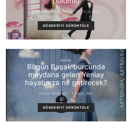
bolomio
HAPPYFASHIONANDFOOD
7 EYLÜL 2021
GÖNDERIYI GÖRÜNTÜLE
ASTRO
Bugün Başak burcunda
meydana gelen Yeniay
hayatınıza ne getirecek?
AYCAN ÖZENBAŞ
7 EYLÜL 2021
GÖNDERIYI GÖRÜNTÜLE