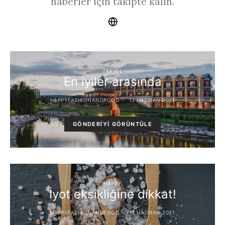
haberler için takipte kalın.
TRAVEL
En iyiler arasında
HAPPYFASHIONANDFOOD
13 HAZIRAN 2021
GÖNDERIYI GÖRÜNTÜLE
HAPPY
İyot eksikliğine dikkat!
HAPPYFASHIONANDFOOD
13 HAZIRAN 2021