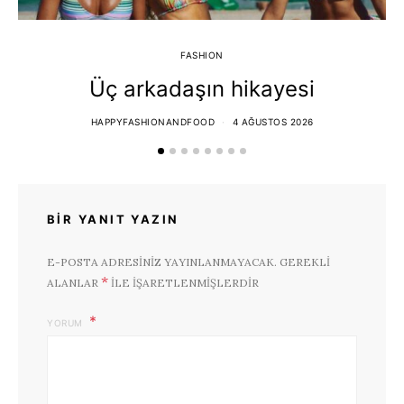
FASHION
Üç arkadaşın hikayesi
HAPPYFASHIONANDFOOD
4 AĞUSTOS 2026
BIR YANIT YAZIN
E-POSTA ADRESINIZ YAYINLANMAYACAK.
GEREKLI
*
ALANLAR
ILE IŞARETLENMIŞLERDIR
YORUM