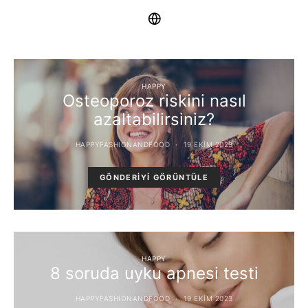
HAPPY
Osteoporoz riskini nasıl
azaltabilirsiniz?
HAPPYFASHIONANDFOOD
19 EKIM 2023
GÖNDERIYI GÖRÜNTÜLE
HAPPY
8 soruda uyku apnesi testi
HAPPYFASHIONANDFOOD
19 EKIM 2023