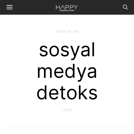
POSTS BY TAG
sosyal
medya
detoks
1 POST