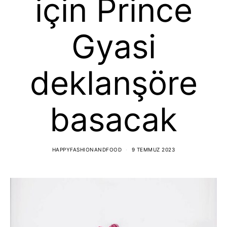
için Prince
Gyasi
deklanşöre
basacak
HAPPYFASHIONANDFOOD
9 TEMMUZ 2023