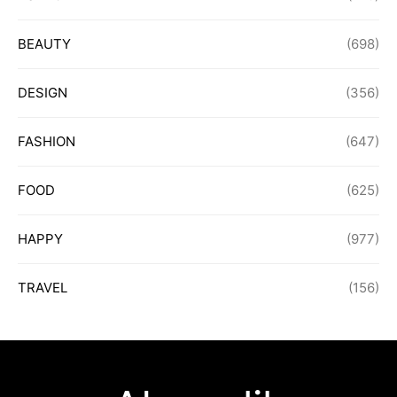
BEAUTY
(698)
DESIGN
(356)
FASHION
(647)
FOOD
(625)
HAPPY
(977)
TRAVEL
(156)