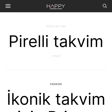
POSTS BY TAG
Pirelli takvim
1 POST
FASHION
İkonik takvim